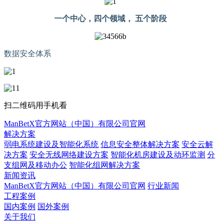
一个中心，四个领域， 五个阶段
数据安全体系
扫二维码用手机看
ManBetX官方网站（中国）有限公司官网
解决方案
弱电系统建设及智能化系统
信息安全整体解决方案
安全云解
决方案
安全无线网络建设方案
智能化机房建设及动环监测
分
支组网及移动办公
智能化组网解决方案
新闻资讯
ManBetX官方网站（中国）有限公司官网
行业新闻
工程案例
国内案例
国外案例
关于我们