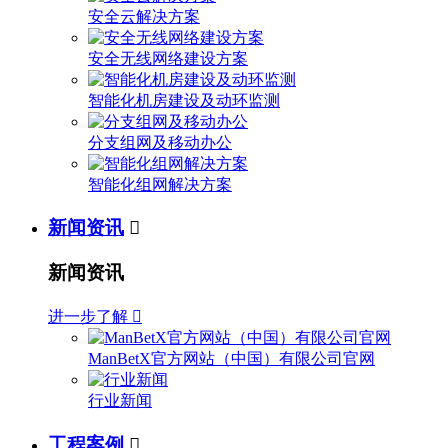
安全云解决方案
安全无线网络建设方案
智能化机房建设及动环监测
分支组网及移动办公
智能化组网解决方案
新闻资讯

新闻资讯
进一步了解

ManBetX官方网站（中国）有限公司官网
行业新闻
工程案例
