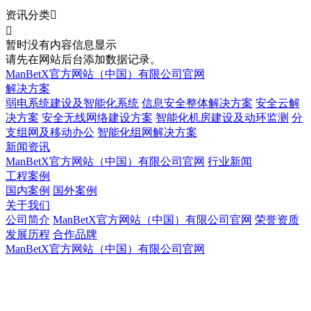
资讯分类


暂时没有内容信息显示
请先在网站后台添加数据记录。
ManBetX官方网站（中国）有限公司官网
解决方案
弱电系统建设及智能化系统
信息安全整体解决方案
安全云解
决方案
安全无线网络建设方案
智能化机房建设及动环监测
分
支组网及移动办公
智能化组网解决方案
新闻资讯
ManBetX官方网站（中国）有限公司官网
行业新闻
工程案例
国内案例
国外案例
关于我们
公司简介
ManBetX官方网站（中国）有限公司官网
荣誉资质
发展历程
合作品牌
ManBetX官方网站（中国）有限公司官网
ManBetX官方网站（中国）有限公司官网