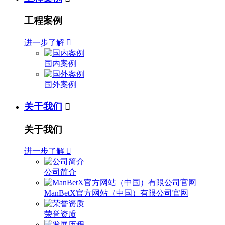
工程案例
进一步了解

国内案例
国外案例
关于我们

关于我们
进一步了解

公司简介
ManBetX官方网站（中国）有限公司官网
荣誉资质