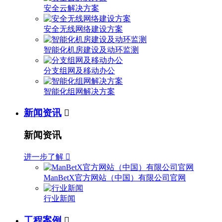
安全云解决方案
安全无线网络建设方案
智能化机房建设及动环监测
分支组网及移动办公
智能化组网解决方案
新闻资讯

新闻资讯
进一步了解

ManBetX官方网站（中国）有限公司官网
行业新闻
工程案例
