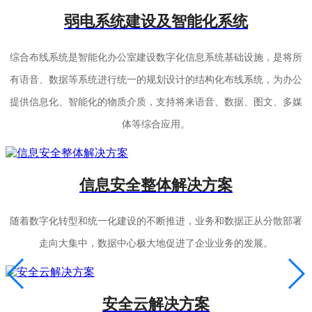
弱电系统建设及智能化系统
综合布线系统是智能化办公室建设数字化信息系统基础设施，是将所
有语音、数据等系统进行统一的规划设计的结构化布线系统，为办公
提供信息化、智能化的物质介质，支持将来语音、数据、图文、多媒
体等综合应用。
信息安全整体解决方案
随着数字化转型和统一化建设的不断推进，业务和数据正从分散部署
走向大集中，数据中心极大地促进了企业业务的发展。
安全云解决方案