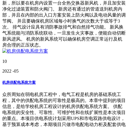
新，所以要在机房内设置一台全热交换器新风机，并且加安装
净化过滤装置和防火阀门。 新房还有通过的管道送到机房内
部，并且在内部的出入口方案安装上防火阀以及电动风量的调
节阀。 并且要确保机房区域每小时换气的次数大于或等于3
次。 排气设计应具有消防事故排气和自然排气功能。 新风换
气系统能与消防系统联动，一旦发生火灾事故，便能自动切断
新风进风。 机房的新风系统可以确保机房空调正常运行及机
房合理的正压状态。
10
2022
-05
机房供配电系统方案
众所周知在弱电机房工程中，电气工程是机房的基础系统工
程，其中的供配电系统的可靠性是极高的。本章中提到的项目
信息，是给学校机房工程设计的机房供配电系统方案。 供配
电系统的安全性、可靠性、可维护性和在线扩展性是本次项目
的重点。本项目供电系统计划采用UPS和市电双路供电设计，
基于预算成本考虑，本期项目只做市电配电动力柜及配套供电