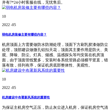
并有7*24小时客服在线，无忧售后。
10
2022
-05
弱电机房装修主要有哪些内容？
机房顶面上方需要做防水防潮处理，顶面下方刷乳胶漆做防尘
处理，顶部建议做微孔铝扣天花，顶面其主要作用是防火、美
观、降噪、防尘。灯具、烟感、温感探头等均安装在机房顶
面，由于顶面管线繁多，安装时各系统管路必须横平竖直，错
落有致，排列有序，保证机房底部整体性、美观性。
10
2022
-05
机房建设中布署新风系统的重要性
为保证主机房空气正压，防止灰尘进入机房，保证机房空气清