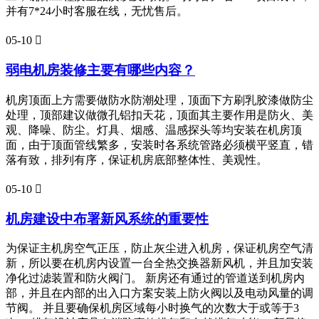
并有7*24小时客服在线，无忧售后。
05-10

弱电机房装修主要有哪些内容？
机房顶面上方需要做防水防潮处理，顶面下方刷乳胶漆做防尘
处理，顶部建议做微孔铝扣天花，顶面其主要作用是防火、美
观、降噪、防尘。灯具、烟感、温感探头等均安装在机房顶
面，由于顶面管线繁多，安装时各系统管路必须横平竖直，错
落有致，排列有序，保证机房底部整体性、美观性。
05-10

机房建设中布署新风系统的重要性
为保证主机房空气正压，防止灰尘进入机房，保证机房空气清
新，所以要在机房内设置一台全热交换器新风机，并且加安装
净化过滤装置和防火阀门。 新房还有通过的管道送到机房内
部，并且在内部的出入口方案安装上防火阀以及电动风量的调
节阀。 并且要确保机房区域每小时换气的次数大于或等于3