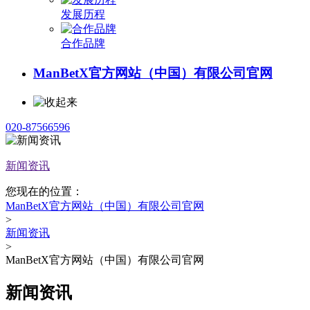
发展历程
合作品牌
ManBetX官方网站（中国）有限公司官网
020-87566596
新闻资讯
您现在的位置：
ManBetX官方网站（中国）有限公司官网
>
新闻资讯
>
ManBetX官方网站（中国）有限公司官网
新闻资讯