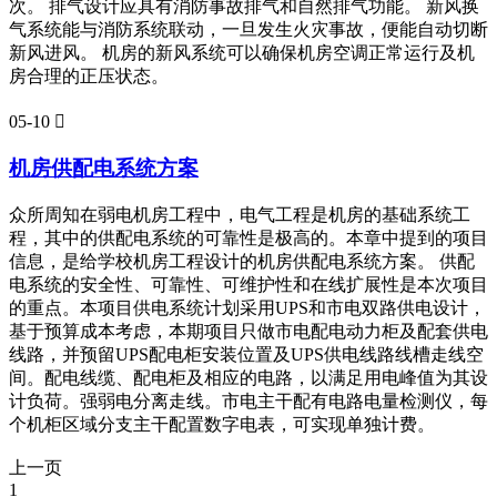
次。 排气设计应具有消防事故排气和自然排气功能。 新风换
气系统能与消防系统联动，一旦发生火灾事故，便能自动切断
新风进风。 机房的新风系统可以确保机房空调正常运行及机
房合理的正压状态。
05-10

机房供配电系统方案
众所周知在弱电机房工程中，电气工程是机房的基础系统工
程，其中的供配电系统的可靠性是极高的。本章中提到的项目
信息，是给学校机房工程设计的机房供配电系统方案。 供配
电系统的安全性、可靠性、可维护性和在线扩展性是本次项目
的重点。本项目供电系统计划采用UPS和市电双路供电设计，
基于预算成本考虑，本期项目只做市电配电动力柜及配套供电
线路，并预留UPS配电柜安装位置及UPS供电线路线槽走线空
间。配电线缆、配电柜及相应的电路，以满足用电峰值为其设
计负荷。强弱电分离走线。市电主干配有电路电量检测仪，每
个机柜区域分支主干配置数字电表，可实现单独计费。
上一页
1