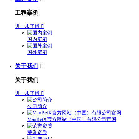
工程案例
进一步了解

国内案例
国外案例
关于我们

关于我们
进一步了解

公司简介
ManBetX官方网站（中国）有限公司官网
荣誉资质