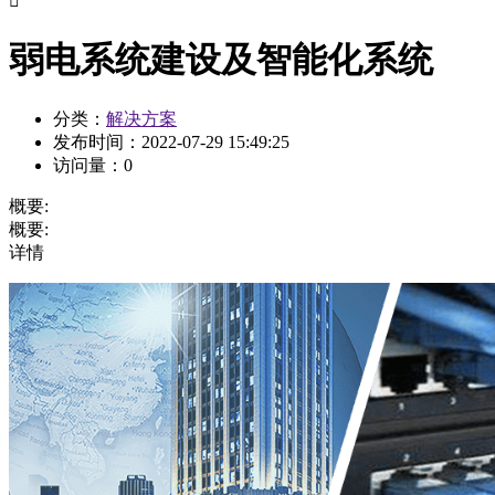

弱电系统建设及智能化系统
分类：
解决方案
发布时间：
2022-07-29 15:49:25
访问量：
0
概要:
概要:
详情