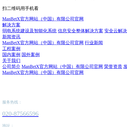
扫二维码用手机看
ManBetX官方网站（中国）有限公司官网
解决方案
弱电系统建设及智能化系统
信息安全整体解决方案
安全云解决
新闻资讯
ManBetX官方网站（中国）有限公司官网
行业新闻
工程案例
国内案例
国外案例
关于我们
公司简介
ManBetX官方网站（中国）有限公司官网
荣誉资质
ManBetX官方网站（中国）有限公司官网
ManBetX官方网站（中国）有限公司官网
服务热线：
020-87566596
地址：