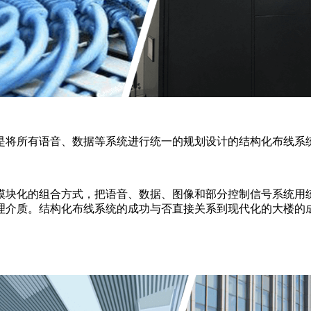
是将所有语音、数据等系统进行统一的规划设计的结构化布线系
模块化的组合方式，把语音、数据、图像和部分控制信号系统用
理介质。结构化布线系统的成功与否直接关系到现代化的大楼的