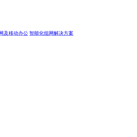
网及移动办公
智能化组网解决方案